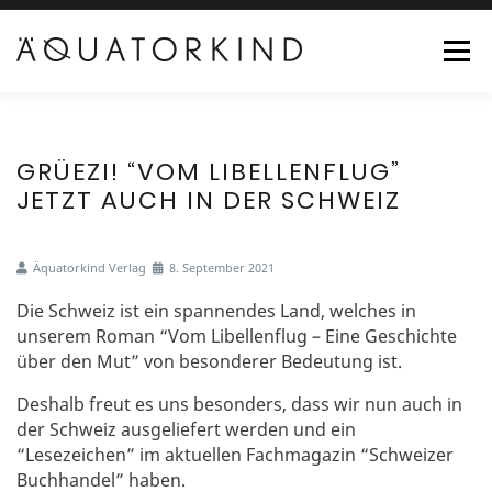
Menü
HOME
ROMANE
AUTOR
ÄQUATORKIND
GRÜEZI! “VOM LIBELLENFLUG”
JETZT AUCH IN DER SCHWEIZ
SHOP
AKTUELLES
KONTAKT
0 ARTIKEL
Äquatorkind Verlag
8. September 2021
Die Schweiz ist ein spannendes Land, welches in
unserem Roman “Vom Libellenflug – Eine Geschichte
über den Mut” von besonderer Bedeutung ist.
Deshalb freut es uns besonders, dass wir nun auch in
der Schweiz ausgeliefert werden und ein
“Lesezeichen” im aktuellen Fachmagazin “Schweizer
Buchhandel” haben.