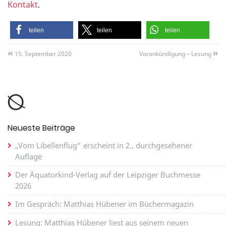
Kontakt
.
teilen
teilen
teilen
15. September 2020
Vorankündigung – Lesung
Neueste Beiträge
„Vom Libellenflug“ erscheint in 2., durchgesehener
Auflage
Der Äquatorkind-Verlag auf der Leipziger Buchmesse
2026
Im Gespräch: Matthias Hübener im Büchermagazin
Lesung: Matthias Hübener liest aus seinem neuen