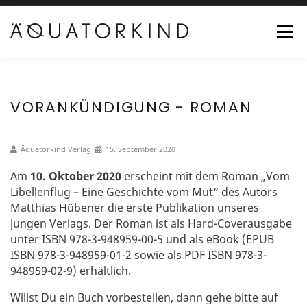
Menü
HOME
ROMANE
AUTOR
ÄQUATORKIND
VORANKÜNDIGUNG - ROMAN
SHOP
AKTUELLES
KONTAKT
0 ARTIKEL
Äquatorkind Verlag
15. September 2020
Am
10. Oktober 2020
erscheint mit dem Roman „Vom
Libellenflug – Eine Geschichte vom Mut“ des Autors
Matthias Hübener die erste Publikation unseres
jungen Verlags. Der Roman ist als Hard-Coverausgabe
unter ISBN 978-3-948959-00-5 und als eBook (EPUB
ISBN 978-3-948959-01-2 sowie als PDF ISBN 978-3-
948959-02-9) erhältlich.
Willst Du ein Buch vorbestellen, dann gehe bitte auf